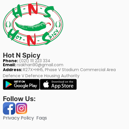
Hot N Spicy
Phone:
(021) 111 223 334
Email:
rsakhan90@gmail.com
Address:
R27X+HH5, Phase V Stadium Commercial Area
Defence V Defence Housing Authority
Follow Us:
Privacy Policy
Faqs