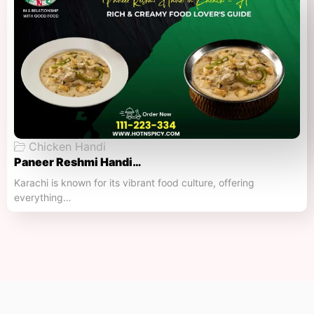
Chicken Handi
Paneer Reshmi Handi​…
Karachi is known for its vibrant food culture, offering
everything…