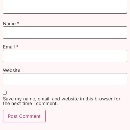
Name
*
Email
*
Website
Save my name, email, and website in this browser for
the next time I comment.