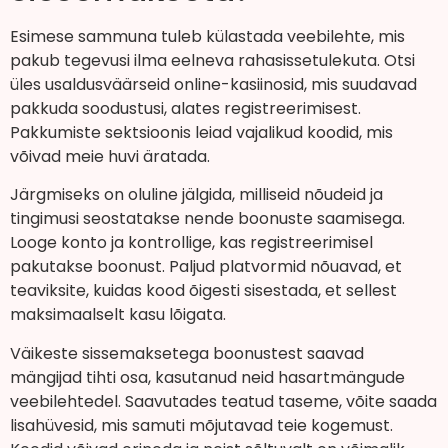
Esimese sammuna tuleb külastada veebilehte, mis
pakub tegevusi ilma eelneva rahasissetulekuta. Otsi
üles usaldusväärseid online-kasiinosid, mis suudavad
pakkuda soodustusi, alates registreerimisest.
Pakkumiste sektsioonis leiad vajalikud koodid, mis
võivad meie huvi äratada.
Järgmiseks on oluline jälgida, milliseid nõudeid ja
tingimusi seostatakse nende boonuste saamisega.
Looge konto ja kontrollige, kas registreerimisel
pakutakse boonust. Paljud platvormid nõuavad, et
teaviksite, kuidas kood õigesti sisestada, et sellest
maksimaalselt kasu lõigata.
Väikeste sissemaksetega boonustest saavad
mängijad tihti osa, kasutanud neid hasartmängude
veebilehtedel. Saavutades teatud taseme, võite saada
lisahüvesid, mis samuti mõjutavad teie kogemust.