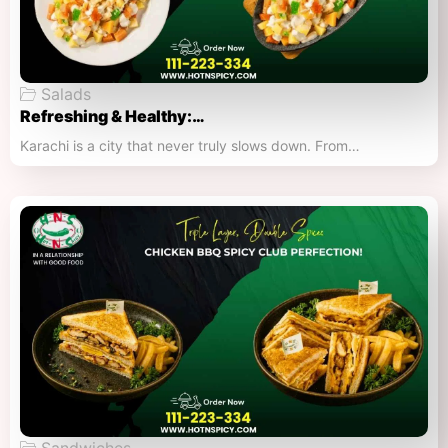
Salads
Refreshing & Healthy:…
Karachi is a city that never truly slows down. From…